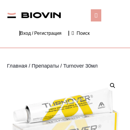
Перейти
к
Кнопка
содержимому
Открыть
Перейти
Вход
Вход / Регистрация
Поиск
к
/
содержимому
Регистрация
Главная
/
Препараты
/ Turnover 30мл