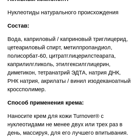
Нуклеотиды натурального происхождения
Состав:
Вода, каприловый / каприновый триглицерид,
цетеариловый спирт, метилпропандиол,
полисорбат-60, цитратглицерилстеарата,
каприлилгликоль, этилгексилглицерин,
диметикон, тетранатрий ЭДТА, натрия ДНК,
РНК натрия, акрилаты / винил изодеканоатный
кроссполимер.
Способ применения крема:
Наносите крем для кожи Turnover® с
нуклеотидами не менее двух или трех раз в
день, массируя, для его лучшего впитывания.